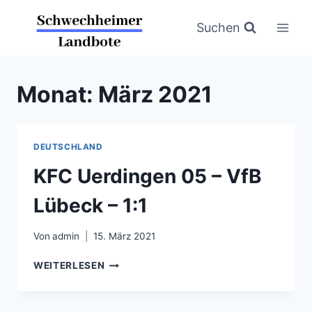
Zum
Inhalt
Suchen
springen
Monat: März 2021
DEUTSCHLAND
KFC Uerdingen 05 – VfB
Lübeck – 1:1
Von
admin
15. März 2021
KFC
WEITERLESEN
UERDINGEN
05
–