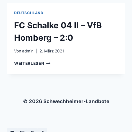
VFB
LÜBECK
DEUTSCHLAND
–
1:1
FC Schalke 04 II – VfB
Homberg – 2:0
Von
admin
2. März 2021
FC
WEITERLESEN
SCHALKE
04
II
–
VFB
HOMBERG
© 2026 Schwechheimer-Landbote
–
2:0