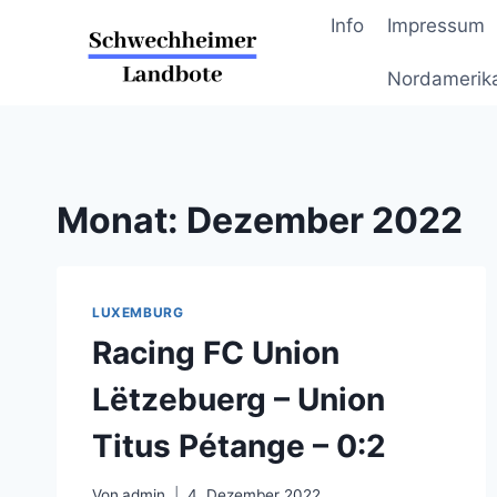
Zum
Info
Impressum
Inhalt
springen
Nordamerik
Monat: Dezember 2022
LUXEMBURG
Racing FC Union
Lëtzebuerg – Union
Titus Pétange – 0:2
Von
admin
4. Dezember 2022