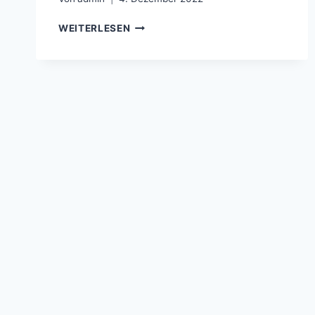
RACING
WEITERLESEN
FC
UNION
LËTZEBUERG
–
UNION
TITUS
PÉTANGE
–
0:2