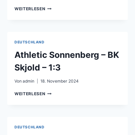
JOHOR
WEITERLESEN
DARUL
TA’ZIM
FC
–
ULSAN
DEUTSCHLAND
HD
FC
Athletic Sonnenberg – BK
–
3:0
Skjold – 1:3
Von
admin
18. November 2024
ATHLETIC
WEITERLESEN
SONNENBERG
–
BK
SKJOLD
–
DEUTSCHLAND
1:3