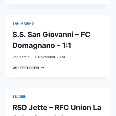
–
MADURA
UNITED
FC
SAN MARINO
–
4:1
S.S. San Giovanni – FC
Domagnano – 1:1
Von
admin
1. November 2024
S.S.
WEITERLESEN
SAN
GIOVANNI
–
FC
DOMAGNANO
BELGIEN
–
1:1
RSD Jette – RFC Union La