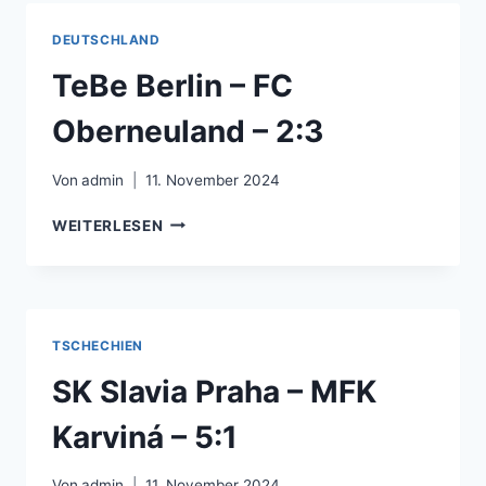
FC
BASEL
DEUTSCHLAND
–
3:2
TeBe Berlin – FC
Oberneuland – 2:3
Von
admin
11. November 2024
TEBE
WEITERLESEN
BERLIN
–
FC
OBERNEULAND
–
TSCHECHIEN
2:3
SK Slavia Praha – MFK
Karviná – 5:1
Von
admin
11. November 2024