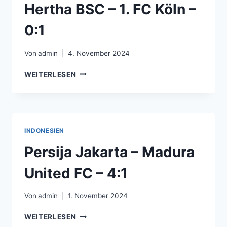
–
Hertha BSC – 1. FC Köln –
2:1
0:1
Von
admin
4. November 2024
HERTHA
WEITERLESEN
BSC
–
1.
FC
KÖLN
INDONESIEN
–
0:1
Persija Jakarta – Madura
United FC – 4:1
Von
admin
1. November 2024
PERSIJA
WEITERLESEN
JAKARTA