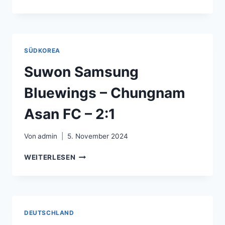
KOBE
–
JÚBILO
IWATA
2:0
SÜDKOREA
Suwon Samsung
Bluewings – Chungnam
Asan FC – 2:1
Von
admin
5. November 2024
SUWON
WEITERLESEN
SAMSUNG
BLUEWINGS
–
CHUNGNAM
ASAN
DEUTSCHLAND
FC