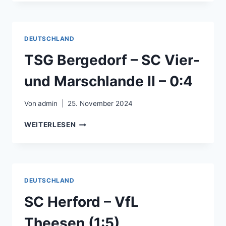
–
FC
SCHALKE
04
DEUTSCHLAND
–
2:2
TSG Bergedorf – SC Vier-
und Marschlande II – 0:4
Von
admin
25. November 2024
TSG
WEITERLESEN
BERGEDORF
–
SC
VIER-
UND
DEUTSCHLAND
MARSCHLANDE
II
SC Herford – VfL
–
0:4
Theesen (1:5)