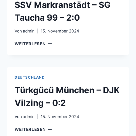
SSV Markranstädt – SG
Taucha 99 – 2:0
Von
admin
15. November 2024
SSV
WEITERLESEN
MARKRANSTÄDT
–
SG
TAUCHA
99
DEUTSCHLAND
–
2:0
Türkgücü München – DJK
Vilzing – 0:2
Von
admin
15. November 2024
TÜRKGÜCÜ
WEITERLESEN
MÜNCHEN