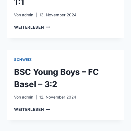
1:1
Von
admin
13. November 2024
FC
WEITERLESEN
ST.
GALLEN
–
FC
SION
SCHWEIZ
–
1:1
BSC Young Boys – FC
Basel – 3:2
Von
admin
12. November 2024
BSC
WEITERLESEN
YOUNG
BOYS
–