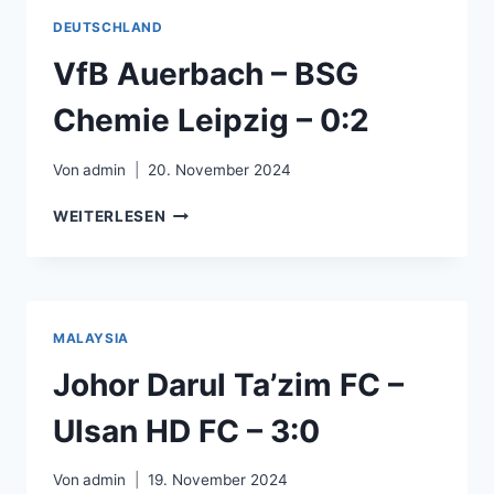
–
DEUTSCHLAND
3:0
VfB Auerbach – BSG
Chemie Leipzig – 0:2
Von
admin
20. November 2024
VFB
WEITERLESEN
AUERBACH
–
BSG
CHEMIE
LEIPZIG
MALAYSIA
–
0:2
Johor Darul Ta’zim FC –
Ulsan HD FC – 3:0
Von
admin
19. November 2024