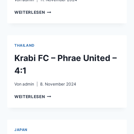
SK
WEITERLESEN
SLAVIA
PRAHA
–
MFK
KARVINÁ
THAILAND
–
5:1
Krabi FC – Phrae United –
4:1
Von
admin
8. November 2024
KRABI
WEITERLESEN
FC
–
PHRAE
UNITED
–
JAPAN
4:1