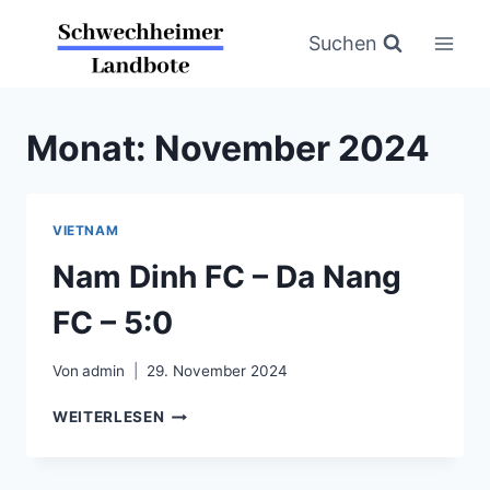
Zum
Inhalt
Suchen
springen
Monat: November 2024
VIETNAM
Nam Dinh FC – Da Nang
FC – 5:0
Von
admin
29. November 2024
NAM
WEITERLESEN
DINH
FC
–