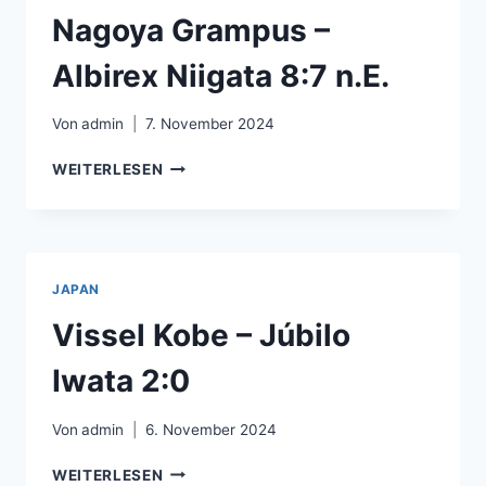
Nagoya Grampus –
Albirex Niigata 8:7 n.E.
Von
admin
7. November 2024
NAGOYA
WEITERLESEN
GRAMPUS
–
ALBIREX
NIIGATA
8:7
JAPAN
N.E.
Vissel Kobe – Júbilo
Iwata 2:0
Von
admin
6. November 2024
VISSEL
WEITERLESEN