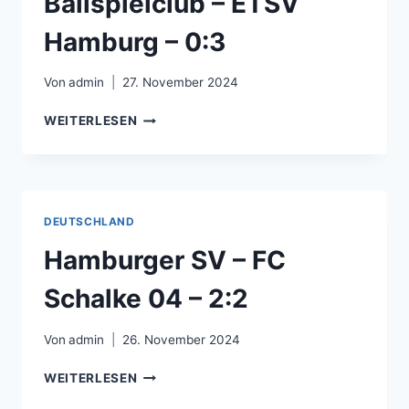
Ballspielclub – ETSV
Hamburg – 0:3
Von
admin
27. November 2024
HAMBURG-
WEITERLESEN
EIMSBÜTTELER
BALLSPIELCLUB
–
ETSV
HAMBURG
DEUTSCHLAND
–
0:3
Hamburger SV – FC
Schalke 04 – 2:2
Von
admin
26. November 2024
HAMBURGER
WEITERLESEN
SV