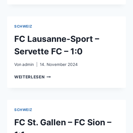
–
DJK
VILZING
–
SCHWEIZ
0:2
FC Lausanne-Sport –
Servette FC – 1:0
Von
admin
14. November 2024
FC
WEITERLESEN
LAUSANNE-
SPORT
–
SERVETTE
FC
SCHWEIZ
–
1:0
FC St. Gallen – FC Sion –