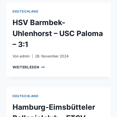
DA
NANG
DEUTSCHLAND
FC
–
HSV Barmbek-
5:0
Uhlenhorst – USC Paloma
– 3:1
Von
admin
28. November 2024
HSV
WEITERLESEN
BARMBEK-
UHLENHORST
–
USC
PALOMA
DEUTSCHLAND
–
3:1
Hamburg-Eimsbütteler