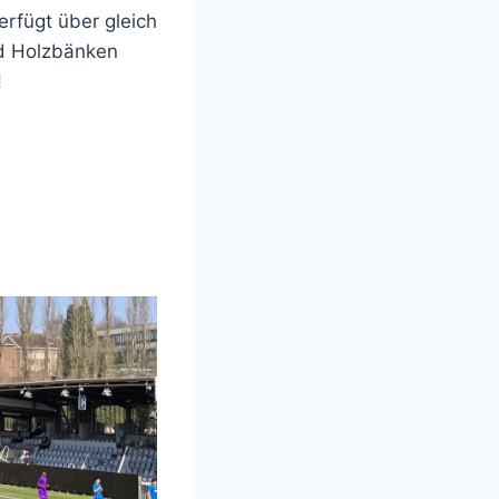
erfügt über gleich
nd Holzbänken
!