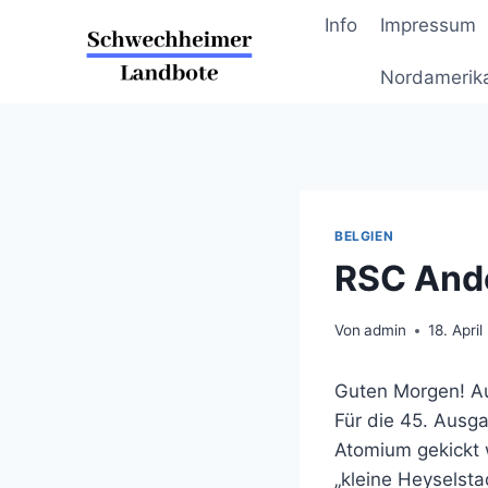
Zum
Info
Impressum
Inhalt
springen
Nordamerik
BELGIEN
RSC Ande
Von
admin
18. Apri
Guten Morgen! A
Für die 45. Ausga
Atomium gekickt 
„kleine Heyselsta