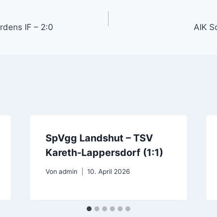
gation
dens IF – 2:0
AIK S
SpVgg Landshut – TSV
Kareth-Lappersdorf (1:1)
Von
admin
10. April 2026