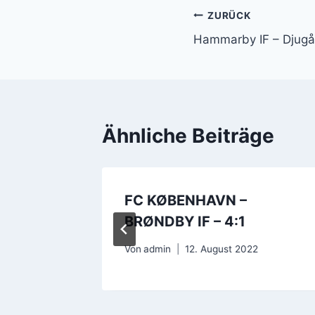
Beitragsnavi
ZURÜCK
Hammarby IF – Djugår
Ähnliche Beiträge
cie –
FC KØBENHAVN –
:2
BRØNDBY IF – 4:1
Von
admin
12. August 2022