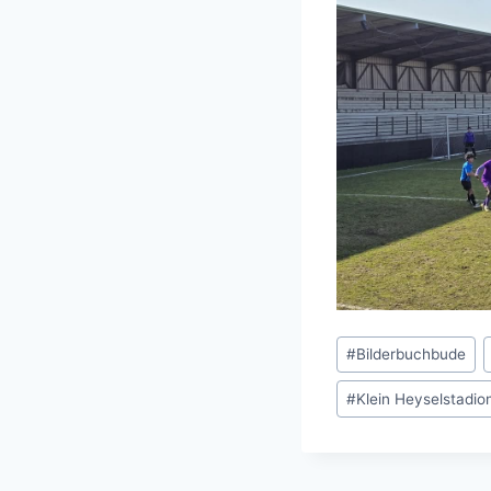
Schlagworte:
#
Bilderbuchbude
#
Klein Heyselstadio