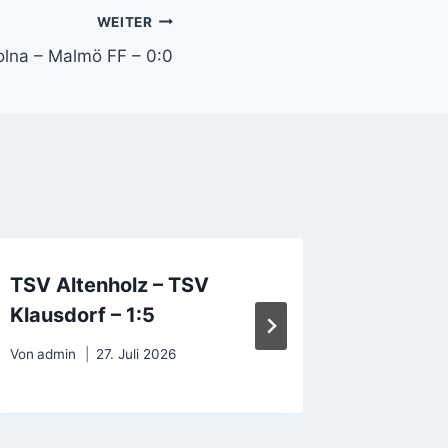
WEITER
olna – Malmö FF – 0:0
TSV Altenholz – TSV
SV Bab
Klausdorf – 1:5
Energie
Von
admin
27. Juli 2026
Von
admin