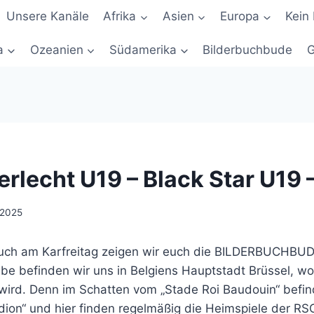
Unsere Kanäle
Afrika
Asien
Europa
Kein 
a
Ozeanien
Südamerika
Bilderbuchbude
G
rlecht U19 – Black Star U19 –
l 2025
uch am Karfreitag zeigen wir euch die BILDERBUCHB
be befinden wir uns in Belgiens Hauptstadt Brüssel, wo
wird. Denn im Schatten vom „Stade Roi Baudouin“ befin
dion“ und hier finden regelmäßig die Heimspiele der RS