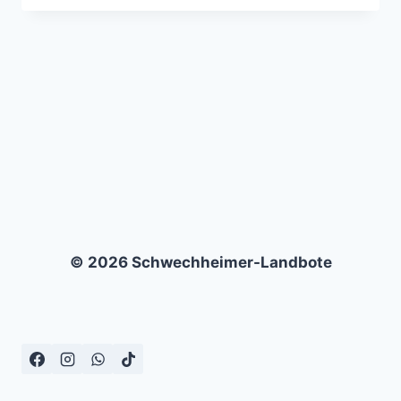
FORCE
XI
–
MOCHUDLI
CENTRE
CHIEFS
–
1:2
© 2026 Schwechheimer-Landbote