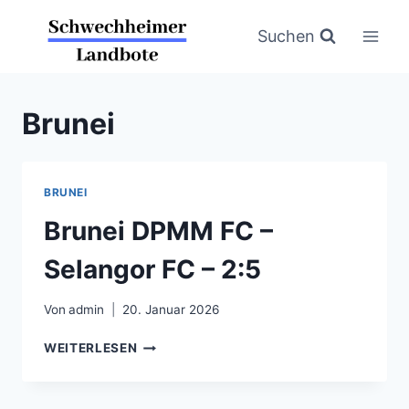
Zum
Inhalt
Suchen
springen
Brunei
BRUNEI
Brunei DPMM FC –
Selangor FC – 2:5
Von
admin
20. Januar 2026
BRUNEI
WEITERLESEN
DPMM
FC
–