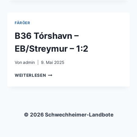
–
VÍKINGUR
GØTA
–
FÄRÖER
1:1
B36 Tórshavn –
EB/Streymur – 1:2
Von
admin
9. Mai 2025
B36
WEITERLESEN
TÓRSHAVN
–
EB/STREYMUR
–
1:2
© 2026 Schwechheimer-Landbote