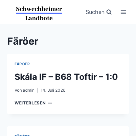
Zum
Inhalt
Suchen
springen
Färöer
FÄRÖER
Skála IF – B68 Toftir – 1:0
Von
admin
14. Juli 2026
SKÁLA
WEITERLESEN
IF
–
B68
TOFTIR
–