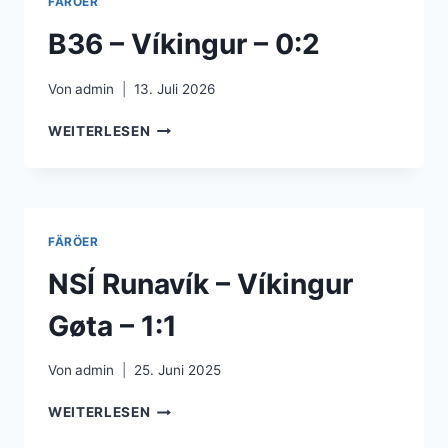
FÄRÖER
1:0
B36 – Víkingur – 0:2
Von
admin
13. Juli 2026
B36
WEITERLESEN
–
VÍKINGUR
–
0:2
FÄRÖER
NSÍ Runavík – Víkingur
Gøta – 1:1
Von
admin
25. Juni 2025
NSÍ
WEITERLESEN
RUNAVÍK