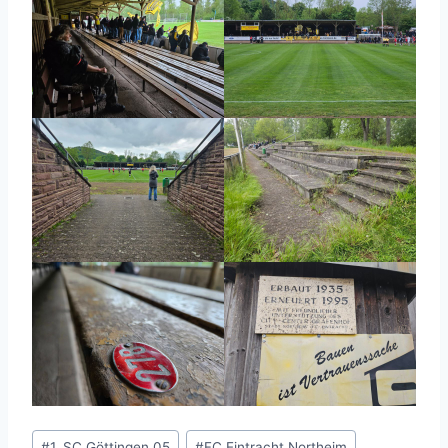
Schlagworte:
#
1. SC Göttingen 05
#
FC Eintracht Northeim