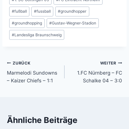
#
fußball
#
fussball
#
groundhopper
#
groundhopping
#
Gustav-Wegner-Stadion
#
Landesliga Braunschweig
Beitragsnavigation
ZURÜCK
WEITER
Marmelodi Sundowns
1.FC Nürnberg – FC
– Kaizer Chiefs – 1:1
Schalke 04 – 3:0
Ähnliche Beiträge