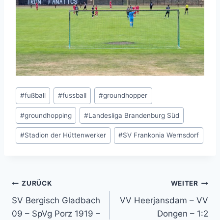
Schlagworte:
#
fußball
#
fussball
#
groundhopper
#
groundhopping
#
Landesliga Brandenburg Süd
#
Stadion der Hüttenwerker
#
SV Frankonia Wernsdorf
Beitragsnavigation
ZURÜCK
WEITER
SV Bergisch Gladbach
VV Heerjansdam – VV
09 – SpVg Porz 1919 –
Dongen – 1:2