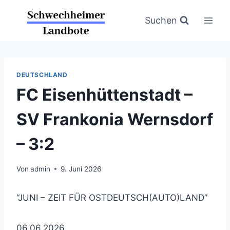
Zum
Inhalt
Suchen
springen
DEUTSCHLAND
FC Eisenhüttenstadt –
SV Frankonia Wernsdorf
– 3:2
Von
admin
9. Juni 2026
“JUNI – ZEIT FÜR OSTDEUTSCH(AUTO)LAND”
06.06.2026