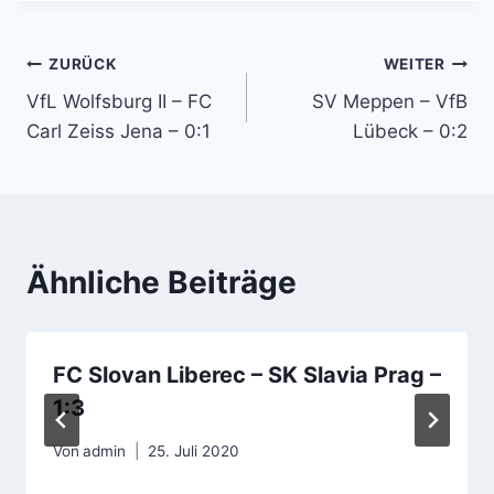
Beitragsnavigation
ZURÜCK
WEITER
VfL Wolfsburg II – FC
SV Meppen – VfB
Carl Zeiss Jena – 0:1
Lübeck – 0:2
Ähnliche Beiträge
FC Slovan Liberec – SK Slavia Prag –
1:3
Von
admin
25. Juli 2020