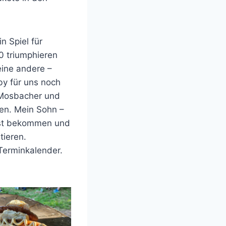
n Spiel für
0 triumphieren
eine andere –
y für uns noch
r Mosbacher und
en. Mein Sohn –
lost bekommen und
tieren.
Terminkalender.