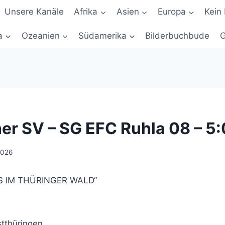
Unsere Kanäle
Afrika
Asien
Europa
Kein 
a
Ozeanien
Südamerika
Bilderbuchbude
G
r SV – SG EFC Ruhla 08 – 5:
2026
ES IM THÜRINGER WALD“
stthüringen