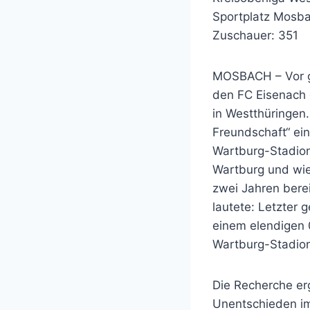
Sportplatz Mosb
Zuschauer: 351
MOSBACH – Vor gu
den FC Eisenach 
in Westthüringen
Freundschaft“ ei
Wartburg-Stadion
Wartburg und wie
zwei Jahren bere
lautete: Letzter 
einem elendigen 
Wartburg-Stadion 
Die Recherche erg
Unentschieden im