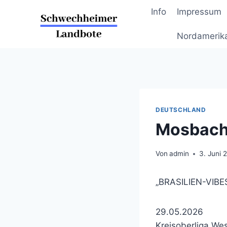
Zum
Info
Impressum
Inhalt
springen
Nordamerik
DEUTSCHLAND
Mosbache
Von
admin
3. Juni 
„BRASILIEN-VIB
29.05.2026
Kreisoberliga We