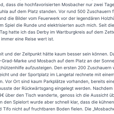
, dass die hochfavorisierten Mosbacher nur zwei Tage
hla auf dem Platz standen. Vor rund 500 Zuschauern f
und die Bilder vom Feuerwerk vor der legendären Holzhü
 Spiel die Runde und elektrisierten auch mich. Seit d
Tag hatte ich das Derby im Wartburgkreis auf dem Zette
 immer eine Reise wert ist.
it und der Zeitpunkt hätte kaum besser sein können. D
0-Grad-Marke und Mosbach auf dem Platz an der Sonne,
Schützenhilfe aufzusteigen. Den ersten 200 Zuschauern
eicht und der Sportplatz im Langetal rechnete mit eine
. Vor Ort sind kaum Parkplätze vorhanden, bereits ei
musste der Rückwärtsgang eingelegt werden. Nachdem 
r 4€ über den Tisch wanderte, genoss ich die Aussicht ü
in den Spielort wurde aber schnell klar, dass die kühn
 Tifo nicht auf fruchtbaren Boden fielen. Die „Mosbach