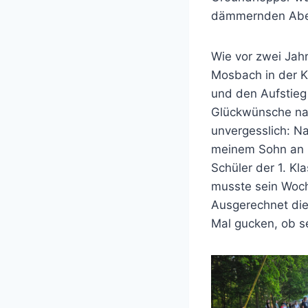
dämmernden Abe
Wie vor zwei Jah
Mosbach in der Kr
und den Aufstieg 
Glückwünsche nac
unvergesslich: N
meinem Sohn an u
Schüler der 1. Kl
musste sein Woch
Ausgerechnet die
Mal gucken, ob se