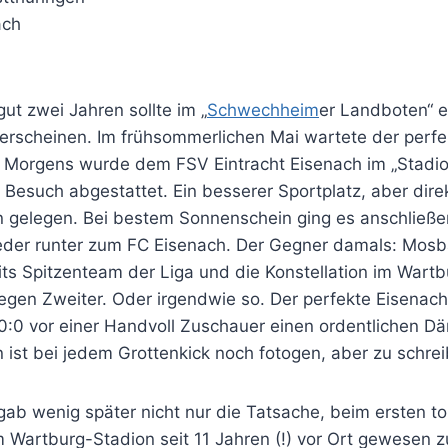
ach
t zwei Jahren sollte im „
Schwechheim
er Landboten“ e
erscheinen. Im frühsommerlichen Mai wartete der perf
. Morgens wurde dem FSV Eintracht Eisenach im „Stadi
n Besuch abgestattet. Ein besserer Sportplatz, aber di
 gelegen. Bei bestem Sonnenschein ging es anschließen
der runter zum FC Eisenach. Der Gegner damals: Mosb
its Spitzenteam der Liga und die Konstellation im Wart
gegen Zweiter. Oder irgendwie so. Der perfekte Eisenach
0:0 vor einer Handvoll Zuschauer einen ordentlichen D
ist bei jedem Grottenkick noch fotogen, aber zu schrei
ab wenig später nicht nur die Tatsache, beim ersten to
 Wartburg-Stadion seit 11 Jahren (!) vor Ort gewesen z