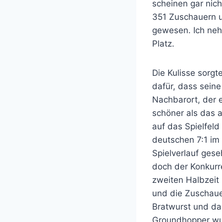
scheinen gar nich
351 Zuschauern u
gewesen. Ich neh
Platz.
Die Kulisse sorgt
dafür, dass sein
Nachbarort, der 
schöner als das 
auf das Spielfel
deutschen 7:1 im 
Spielverlauf ges
doch der Konkurr
zweiten Halbzeit 
und die Zuschauer
Bratwurst und da
Groundhopper wur