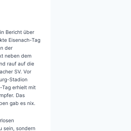
in Bericht über
ekte Eisenach-Tag
on der
rekt neben dem
d rauf auf die
acher SV. Vor
burg-Stadion
-Tag erhielt mit
ämpfer. Das
ben gab es nix.
rlosen
u sein, sondern