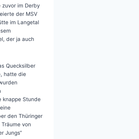
 zuvor im Derby
eierte der MSV
tte im Langetal
iesem
l, der ja auch
as Quecksilber
 hatte die
 wurden
m
ne knappe Stunde
eine
ber den Thüringer
en Träume von
er Jungs“