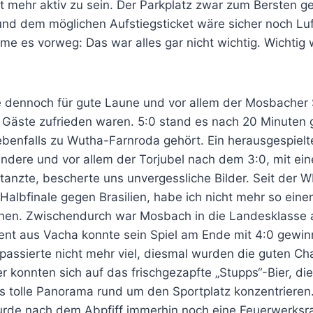
t mehr aktiv zu sein. Der Parkplatz zwar zum Bersten gef
nd dem möglichen Aufstiegsticket wäre sicher noch Lu
me es vorweg: Das war alles gar nicht wichtig. Wichtig
e dennoch für gute Laune und vor allem der Mosbacher S
e Gäste zufrieden waren. 5:0 stand es nach 20 Minuten
ebenfalls zu Wutha-Farnroda gehört. Ein herausgespielt
andere und vor allem der Torjubel nach dem 3:0, mit ei
d tanzte, bescherte uns unvergessliche Bilder. Seit de
Halbfinale gegen Brasilien, habe ich nicht mehr so eine
ehen. Zwischendurch war Mosbach in die Landesklasse 
ent aus Vacha konnte sein Spiel am Ende mit 4:0 gewinn
passierte nicht mehr viel, diesmal wurden die guten Ch
 konnten sich auf das frischgezapfte „Stupps“-Bier, di
s tolle Panorama rund um den Sportplatz konzentrieren
de nach dem Abpfiff immerhin noch eine Feuerwerksra