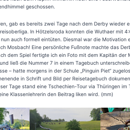
ndhimmel geschossen.
ren, gab es bereits zwei Tage nach dem Derby wieder ei
eisoberliga. In Hötzelsroda konnten die Wuthaer mit 4:
nun auch formell eintüten. Diesmal war die Motivation 
h Mosbach! Eine persönliche Fußnote machte das Derb
ach dem Spiel fertigte ich ein Foto mit dem Kapitän de
nd ließ die Nummer 7 in einem Tagebuch unterschreib
asse – hatte morgens in der Schule „Pinguin Piet“ zuge
enende in Schrift und Bild per Reisetagebuch dokumen
ser Tage stand eine Tschechien-Tour via Thüringen im 
ine Klassenlehrerin den Beitrag liken wird. (mm)