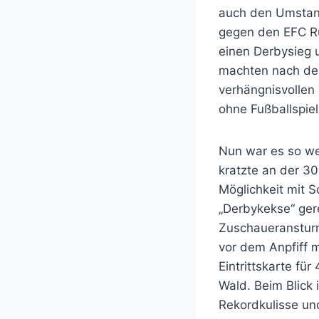
auch den Umstand
gegen den EFC Ru
einen Derbysieg 
machten nach dem
verhängnisvollen 
ohne Fußballspiel
Nun war es so we
kratzte an der 3
Möglichkeit mit 
„Derbykekse“ ger
Zuschaueransturm
vor dem Anpfiff 
Eintrittskarte fü
Wald. Beim Blick 
Rekordkulisse und