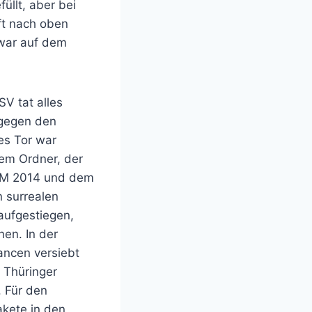
üllt, aber bei
ft nach oben
 war auf dem
V tat alles
 gegen den
es Tor war
nem Ordner, der
r WM 2014 und dem
n surrealen
aufgestiegen,
en. In der
ancen versiebt
e Thüringer
. Für den
kete in den