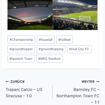
Schlagworte:
#
Championship
#
fussball
#
fußball
#
groundhopper
#
groundhopping
#
Hull City FC
#
Ipswich Town
#
MKS Stadium
Beitragsnavigation
ZURÜCK
WEITER
Trapani Calcio – US
Barnsley FC –
Siracusa – 1:0
Northampton Town FC
– 1:1