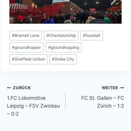
Schlagworte:
#
Bramall Lane
#
Championship
#
fussball
#
groundhopper
#
groundhopping
#
Sheffield United
#
Stoke City
Beitragsnavigation
ZURÜCK
WEITER
1.FC Lokomotive
FC St. Gallen – FC
Leipzig – FSV Zwickau
Zürich – 1:2
– 0:2