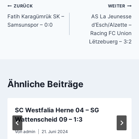
Beitragsnavigation
ZURÜCK
WEITER
Fatih Karagümrük SK –
AS La Jeunesse
Samsunspor – 0:0
d’Esch/Alzette –
Racing FC Union
Lëtzebuerg – 3:2
Ähnliche Beiträge
SC Westfalia Herne 04 – SG
Wattenscheid 09 – 1:3
Von
admin
21. Juni 2024