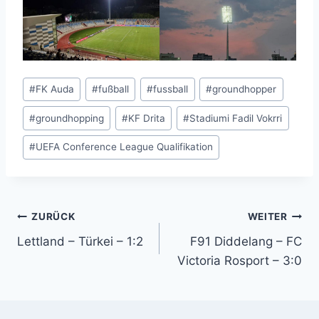
Schlagworte:
#
FK Auda
#
fußball
#
fussball
#
groundhopper
#
groundhopping
#
KF Drita
#
Stadiumi Fadil Vokrri
#
UEFA Conference League Qualifikation
Beitragsnavigation
ZURÜCK
WEITER
Lettland – Türkei – 1:2
F91 Diddelang – FC
Victoria Rosport – 3:0