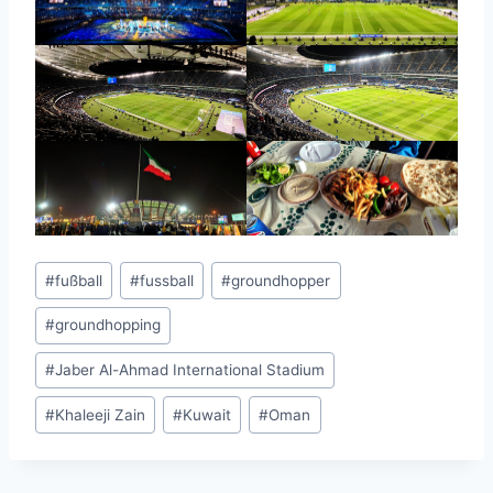
Schlagworte:
#
fußball
#
fussball
#
groundhopper
#
groundhopping
#
Jaber Al-Ahmad International Stadium
#
Khaleeji Zain
#
Kuwait
#
Oman