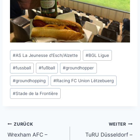
Schlagworte:
#
AS La Jeunesse d'Esch/Alzette
#
BGL Ligue
#
fussball
#
fußball
#
groundhopper
#
groundhopping
#
Racing FC Union Lëtzebuerg
#
Stade de la Frontière
Beitragsnavigation
ZURÜCK
WEITER
Wrexham AFC –
TuRU Düsseldorf –