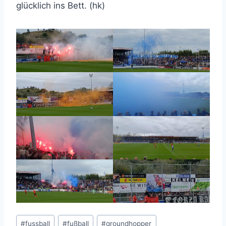
glücklich ins Bett. (hk)
Schlagworte:
#
fussball
#
fußball
#
groundhopper