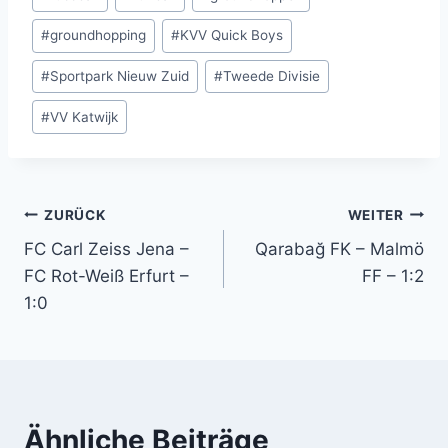
#
groundhopping
#
KVV Quick Boys
#
Sportpark Nieuw Zuid
#
Tweede Divisie
#
VV Katwijk
Beitragsnavigation
ZURÜCK
WEITER
FC Carl Zeiss Jena –
Qarabağ FK – Malmö
FC Rot-Weiß Erfurt –
FF – 1:2
1:0
Ähnliche Beiträge