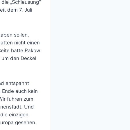
 die „Schleusung“
it dem 7. Juli
haben sollen,
atten nicht einen
Seite hatte Rakow
n, um den Deckel
ind entspannt
m Ende auch kein
ir fuhren zum
Innenstadt. Und
die einzigen
Europa gesehen.