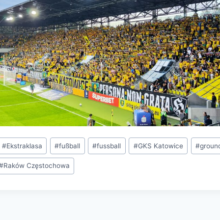
#
Ekstraklasa
#
fußball
#
fussball
#
GKS Katowice
#
groun
#
Raków Częstochowa