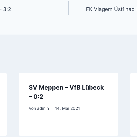
gation
– 3:2
FK Viagem Ústí nad
SV Meppen – VfB Lübeck
– 0:2
Von
admin
14. Mai 2021