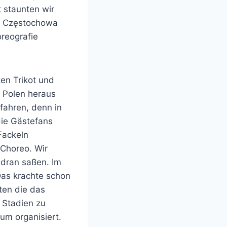
 staunten wir
us Częstochowa
reografie
ten Trikot und
 Polen heraus
fahren, denn in
die Gästefans
Fackeln
Choreo. Wir
 dran saßen. Im
Das krachte schon
ten die das
 Stadien zu
um organisiert.