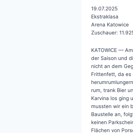
19.07.2025
Ekstraklasa
Arena Katowice
Zuschauer: 11.92
KATOWICE — Am Mo
der Saison und d
nicht an dem Gegn
Frittenfett, da e
herumrumlungern.
rum, trank Bier u
Karvina los ging
mussten wir ein 
Baustelle an, fol
keinen Parkschein
Flächen von Pors