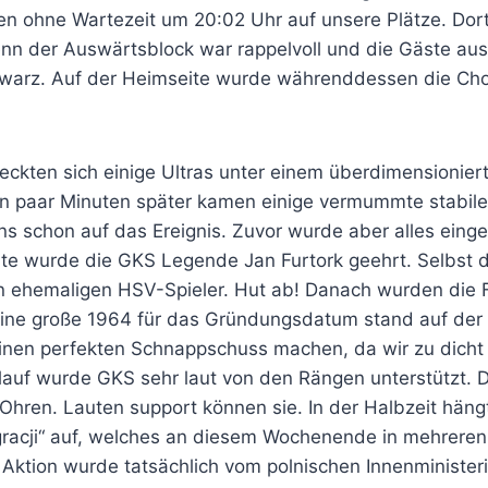
n ohne Wartezeit um 20:02 Uhr auf unsere Plätze. Dort
denn der Auswärtsblock war rappelvoll und die Gäste a
hwarz. Auf der Heimseite wurde währenddessen die Cho
eckten sich einige Ultras unter einem überdimensionier
in paar Minuten später kamen einige vermummte stabile
ns schon auf das Ereignis. Zuvor wurde aber alles einge
te wurde die GKS Legende Jan Furtork geehrt. Selbst 
en ehemaligen HSV-Spieler. Hut ab! Danach wurden die 
ne große 1964 für das Gründungsdatum stand auf der 
einen perfekten Schnappschuss machen, da wir zu dicht
rlauf wurde GKS sehr laut von den Rängen unterstützt. 
 Ohren. Lauten support können sie. In der Halbzeit häng
gracji“ auf, welches an diesem Wochenende in mehreren
Aktion wurde tatsächlich vom polnischen Innenministeri