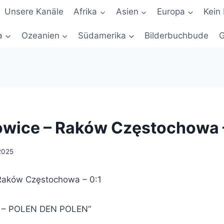
Unsere Kanäle
Afrika
Asien
Europa
Kein 
a
Ozeanien
Südamerika
Bilderbuchbude
G
wice – Raków Częstochowa –
 2025
Raków Częstochowa – 0:1
I – POLEN DEN POLEN“