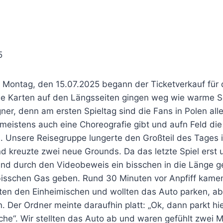
5
ntag, den 15.07.2025 begann der Ticketverkauf für da
ie Karten auf den Längsseiten gingen weg wie warme S
er, denn am ersten Spieltag sind die Fans in Polen alle
s meistens auch eine Choreografie gibt und aufn Feld di
 Unsere Reisegruppe lungerte den Großteil des Tages 
nd kreuzte zwei neue Grounds. Da das letzte Spiel erst 
 und durch den Videobeweis ein bisschen in die Länge 
bisschen Gas geben. Rund 30 Minuten vor Anpfiff kamen 
gten den Einheimischen und wollten das Auto parken, ab
. Der Ordner meinte daraufhin platt: „Ok, dann parkt hi
che“. Wir stellten das Auto ab und waren gefühlt zwei 