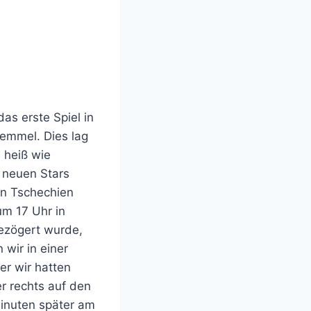
s erste Spiel in
emmel. Dies lag
 heiß wie
e neuen Stars
in Tschechien
um 17 Uhr in
gezögert wurde,
wir in einer
er wir hatten
er rechts auf den
Minuten später am