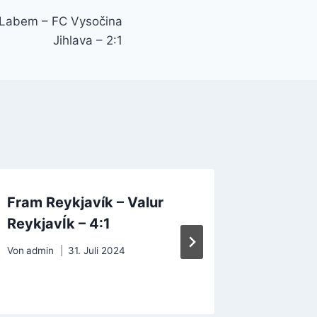
 Labem – FC Vysočina
Jihlava – 2:1
Fram Reykjavík – Valur
CA Aldo
ReykjavÍk – 4:1
Juniors
Von
admin
31. Juli 2024
Von
admin