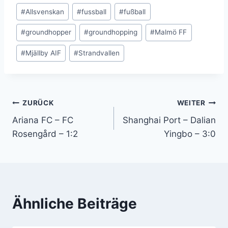
Schlagworte:
#
Allsvenskan
#
fussball
#
fußball
#
groundhopper
#
groundhopping
#
Malmö FF
#
Mjällby AIF
#
Strandvallen
Beitragsnavigation
ZURÜCK
WEITER
Ariana FC – FC
Shanghai Port – Dalian
Rosengård – 1:2
Yingbo – 3:0
Ähnliche Beiträge