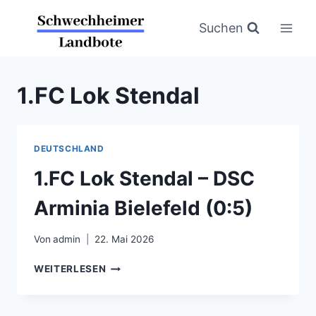
Zum
Inhalt
Suchen
springen
1.FC Lok Stendal
DEUTSCHLAND
1.FC Lok Stendal – DSC
Arminia Bielefeld (0:5)
Von
admin
22. Mai 2026
1.FC
WEITERLESEN
LOK
STENDAL
–