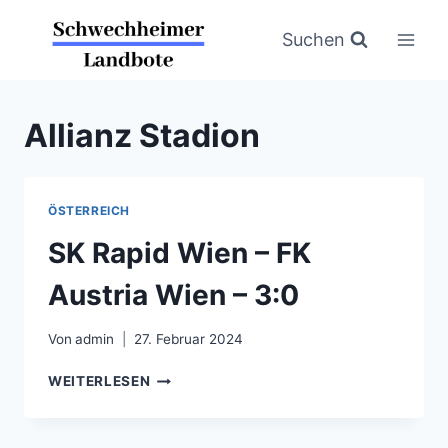
Zum
Inhalt
Suchen
springen
Allianz Stadion
ÖSTERREICH
SK Rapid Wien – FK
Austria Wien – 3:0
Von
admin
27. Februar 2024
SK
WEITERLESEN
RAPID
WIEN
–