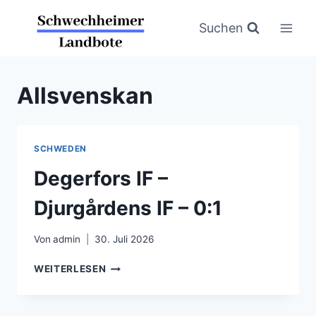
Zum
Inhalt
Suchen
springen
Allsvenskan
SCHWEDEN
Degerfors IF –
Djurgårdens IF – 0:1
Von
admin
30. Juli 2026
DEGERFORS
WEITERLESEN
IF
–
DJURGÅRDENS