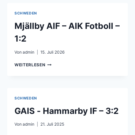
IF
–
SCHWEDEN
0:1
Mjällby AIF – AIK Fotboll –
1:2
Von
admin
15. Juli 2026
MJÄLLBY
WEITERLESEN
AIF
–
AIK
FOTBOLL
–
SCHWEDEN
1:2
GAIS ‐ Hammarby IF – 3:2
Von
admin
21. Juli 2025