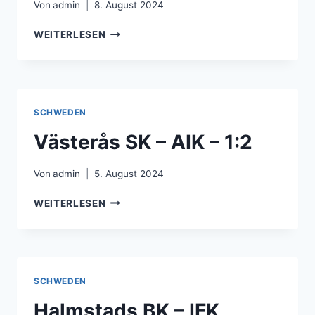
Von
admin
8. August 2024
KALMAR
WEITERLESEN
FF
–
HAMMARBY
IF
–
SCHWEDEN
1:4
Västerås SK – AIK – 1:2
Von
admin
5. August 2024
VÄSTERÅS
WEITERLESEN
SK
–
AIK
–
1:2
SCHWEDEN
Halmstads BK – IFK