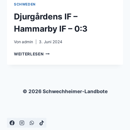
–
SCHWEDEN
1:0
Djurgårdens IF –
Hammarby IF – 0:3
Von
admin
3. Juni 2024
DJURGÅRDENS
WEITERLESEN
IF
–
HAMMARBY
IF
–
0:3
© 2026 Schwechheimer-Landbote