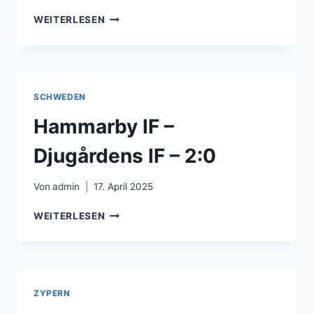
AIK
WEITERLESEN
SOLNA
–
MALMÖ
FF
–
SCHWEDEN
0:0
Hammarby IF –
Djugårdens IF – 2:0
Von
admin
17. April 2025
HAMMARBY
WEITERLESEN
IF
–
DJUGÅRDENS
IF
–
ZYPERN
2:0