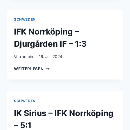
MALMÖ
FF-
2:1
SCHWEDEN
IFK Norrköping –
Djurgården IF – 1:3
Von
admin
16. Juli 2024
IFK
WEITERLESEN
NORRKÖPING
–
DJURGÅRDEN
IF
–
SCHWEDEN
1:3
IK Sirius – IFK Norrköping
– 5:1