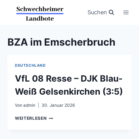
Zum
Inhalt
Suchen
springen
BZA im Emscherbruch
DEUTSCHLAND
VfL 08 Resse – DJK Blau-
Weiß Gelsenkirchen (3:5)
Von
admin
30. Januar 2026
VFL
WEITERLESEN
08
RESSE
–