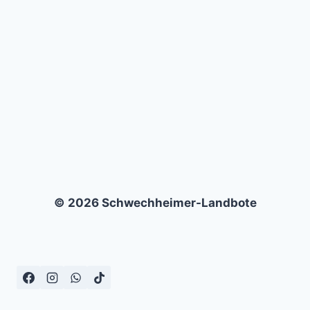
DJK
BLAU-
WEISS G
ELSENKIRCHEN (
3:5)
© 2026 Schwechheimer-Landbote