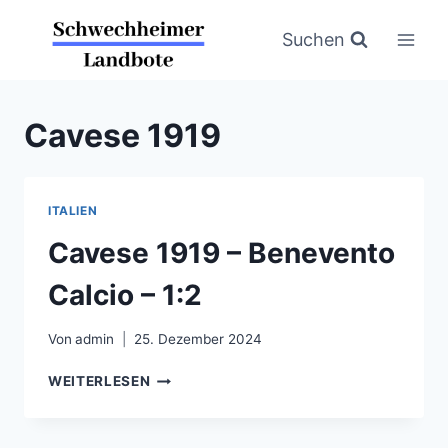
Zum
Inhalt
Suchen
springen
Cavese 1919
ITALIEN
Cavese 1919 – Benevento
Calcio – 1:2
Von
admin
25. Dezember 2024
CAVESE
WEITERLESEN
1919
–
BENEVENTO