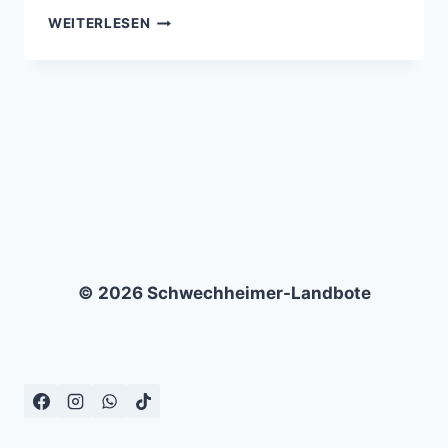
SPVG
WEITERLESEN
BECKUM
–
DJK
SPORTFREUNDE
MASTBRUCH
–
0:4
© 2026 Schwechheimer-Landbote