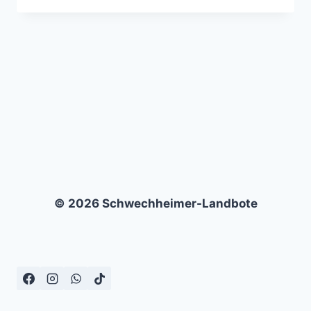
–
VFB
LÜBECK
–
0:2
© 2026 Schwechheimer-Landbote