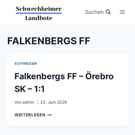
Zum
Inhalt
Suchen
springen
FALKENBERGS FF
SCHWEDEN
Falkenbergs FF – Örebro
SK – 1:1
Von
admin
23. Juni 2026
FALKENBERGS
WEITERLESEN
FF
–
ÖREBRO