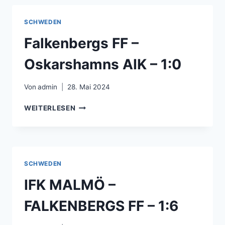
SK
–
SCHWEDEN
1:1
Falkenbergs FF –
Oskarshamns AIK – 1:0
Von
admin
28. Mai 2024
FALKENBERGS
WEITERLESEN
FF
–
OSKARSHAMNS
AIK
–
SCHWEDEN
1:0
IFK MALMÖ –
FALKENBERGS FF – 1:6