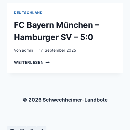
BAYERN
MÜNCHEN
DEUTSCHLAND
–
2:2
FC Bayern München –
Hamburger SV – 5:0
Von
admin
17. September 2025
FC
WEITERLESEN
BAYERN
MÜNCHEN
–
HAMBURGER
SV
–
© 2026 Schwechheimer-Landbote
5:0