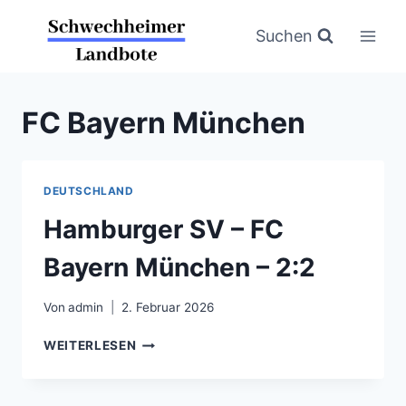
Zum
Inhalt
Suchen
springen
FC Bayern München
DEUTSCHLAND
Hamburger SV – FC
Bayern München – 2:2
Von
admin
2. Februar 2026
HAMBURGER
WEITERLESEN
SV
–
FC