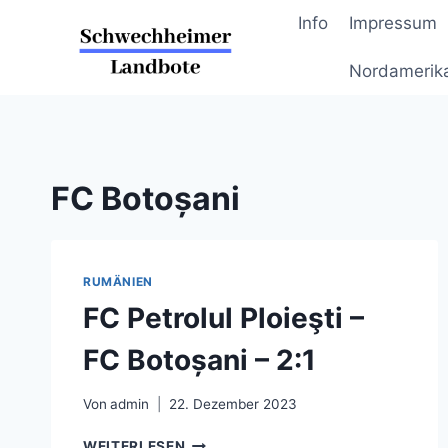
Zum
Info
Impressum
Inhalt
springen
Nordamerik
FC Botoșani
RUMÄNIEN
FC Petrolul Ploieşti –
FC Botoșani – 2:1
Von
admin
22. Dezember 2023
FC
WEITERLESEN