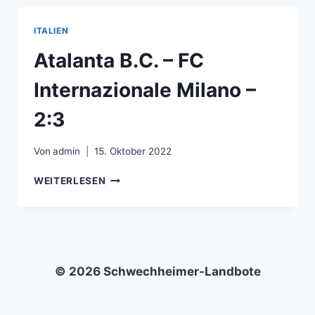
AC
MILAN
ITALIEN
–
0:3
Atalanta B.C. – FC
Internazionale Milano –
2:3
Von
admin
15. Oktober 2022
ATALANTA
WEITERLESEN
B.C.
–
FC
INTERNAZIONALE
MILANO
–
© 2026 Schwechheimer-Landbote
2:3