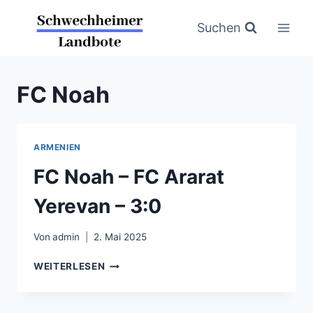
Zum
Inhalt
Suchen
springen
FC Noah
ARMENIEN
FC Noah – FC Ararat
Yerevan – 3:0
Von
admin
2. Mai 2025
FC
WEITERLESEN
NOAH
–
FC