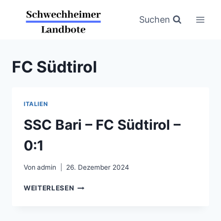
Zum
Inhalt
Suchen
springen
FC Südtirol
ITALIEN
SSC Bari – FC Südtirol –
0:1
Von
admin
26. Dezember 2024
SSC
WEITERLESEN
BARI
–
FC