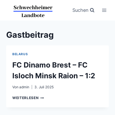
Zum
Inhalt
Suchen
springen
Gastbeitrag
BELARUS
FC Dinamo Brest – FC
Isloch Minsk Raion – 1:2
Von
admin
3. Juli 2025
FC
WEITERLESEN
DINAMO
BREST
–