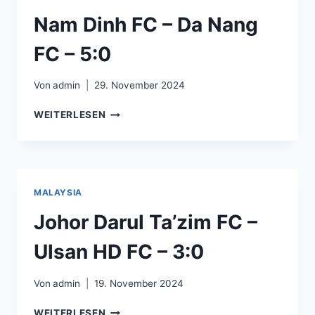
Nam Dinh FC – Da Nang
FC – 5:0
Von
admin
29. November 2024
NAM
WEITERLESEN
DINH
FC
–
DA
NANG
MALAYSIA
FC
–
Johor Darul Ta’zim FC –
5:0
Ulsan HD FC – 3:0
Von
admin
19. November 2024
JOHOR
WEITERLESEN