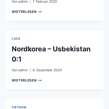
Von
admin
7. Februar 2025
LIFE
WEITERLESEN
FC
–
MINISTERY
OF
INTERIOR
LAOS
–
1:1
Nordkorea – Usbekistan
0:1
Von
admin
9. Dezember 2024
NORDKOREA
WEITERLESEN
–
USBEKISTAN
0:1
VIETNAM