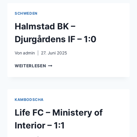
FC
ISLOCH
SCHWEDEN
MINSK
RAION
Halmstad BK –
–
1:2
Djurgårdens IF – 1:0
Von
admin
27. Juni 2025
HALMSTAD
WEITERLESEN
BK
–
DJURGÅRDENS
IF
–
KAMBODSCHA
1:0
Life FC – Ministery of
Interior – 1:1