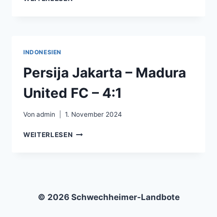
DARUL
TA’ZIM
FC
–
ULSAN
INDONESIEN
HD
FC
Persija Jakarta – Madura
–
3:0
United FC – 4:1
Von
admin
1. November 2024
PERSIJA
WEITERLESEN
JAKARTA
–
MADURA
UNITED
FC
–
© 2026 Schwechheimer-Landbote
4:1