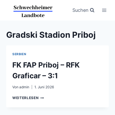
Zum
Inhalt
Suchen
springen
Gradski Stadion Priboj
SERBIEN
FK FAP Priboj – RFK
Graficar – 3:1
Von
admin
1. Juni 2026
FK
WEITERLESEN
FAP
PRIBOJ
–