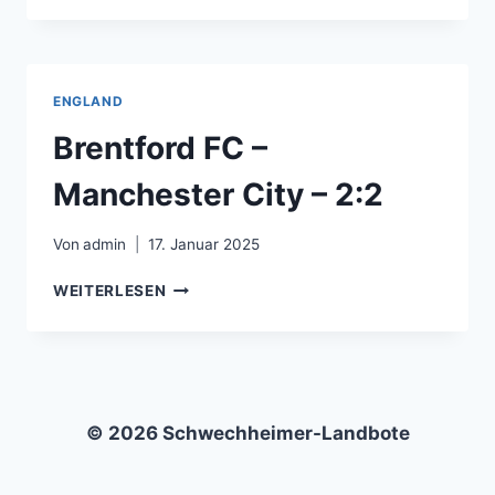
–
NOTTINGHAM
FOREST
–
ENGLAND
0:2
Brentford FC –
Manchester City – 2:2
Von
admin
17. Januar 2025
BRENTFORD
WEITERLESEN
FC
–
MANCHESTER
CITY
–
2:2
© 2026 Schwechheimer-Landbote