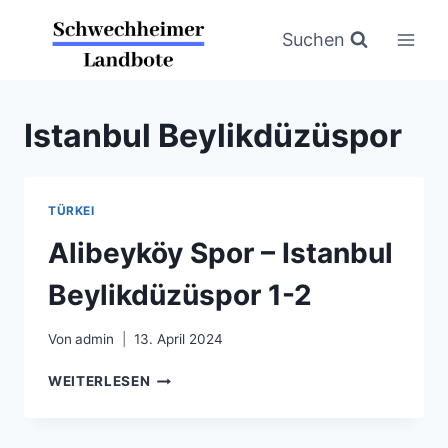
Zum
Inhalt
Suchen
springen
Istanbul Beylikdüzüspor
TÜRKEI
Alibeyköy Spor – Istanbul
Beylikdüzüspor 1-2
Von
admin
13. April 2024
ALIBEYKÖY
WEITERLESEN
SPOR
–
ISTANBUL