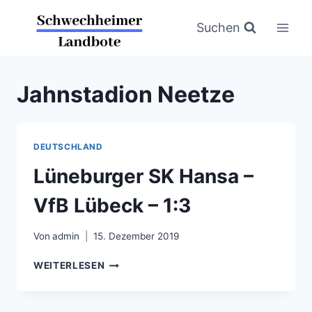
Zum
Inhalt
Suchen
springen
Jahnstadion Neetze
DEUTSCHLAND
Lüneburger SK Hansa –
VfB Lübeck – 1:3
Von
admin
15. Dezember 2019
LÜNEBURGER
WEITERLESEN
SK
HANSA
–