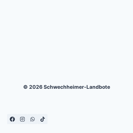
VFB
LÜBECK
–
1:3
© 2026 Schwechheimer-Landbote