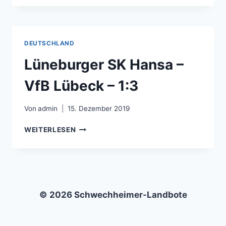
06
HILDESHEIM
–
LÜNEBURGER
DEUTSCHLAND
SK
HANSA
Lüneburger SK Hansa –
–
0:2
VfB Lübeck – 1:3
Von
admin
15. Dezember 2019
LÜNEBURGER
WEITERLESEN
SK
HANSA
–
VFB
LÜBECK
–
© 2026 Schwechheimer-Landbote
1:3