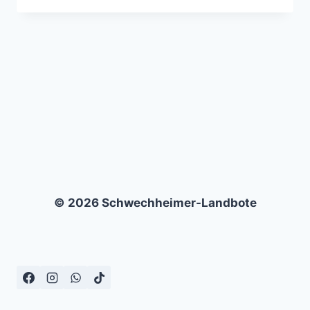
II
–
SV
DROCHTERSEN/ASSEL
–
3:0
© 2026 Schwechheimer-Landbote