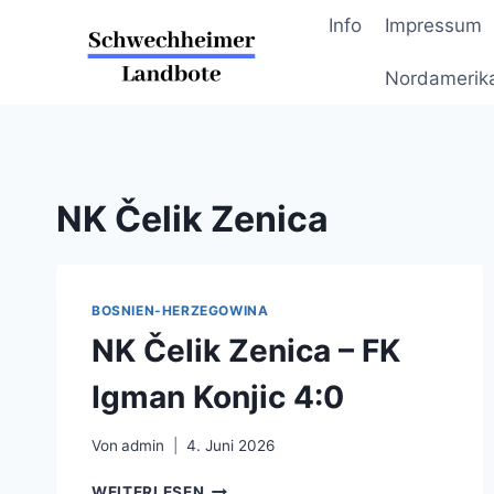
Zum
Info
Impressum
Inhalt
springen
Nordamerik
NK Čelik Zenica
BOSNIEN-HERZEGOWINA
NK Čelik Zenica – FK
Igman Konjic 4:0
Von
admin
4. Juni 2026
NK
WEITERLESEN