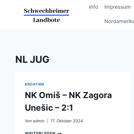
Zum
Info
Impressum
Inhalt
springen
Nordamerik
NL JUG
KROATIEN
NK Omiš – NK Zagora
Unešic – 2:1
Von
admin
17. Oktober 2024
NK
WEITERLESEN