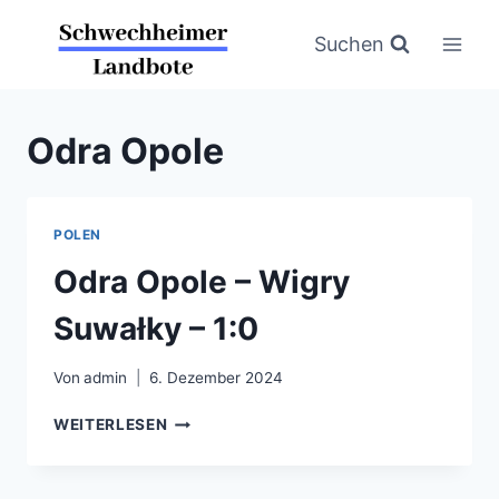
Zum
Inhalt
Suchen
springen
Odra Opole
POLEN
Odra Opole – Wigry
Suwałky – 1:0
Von
admin
6. Dezember 2024
ODRA
WEITERLESEN
OPOLE
–
WIGRY