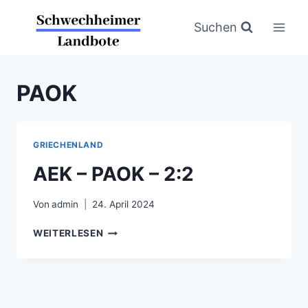
Zum
Inhalt
Suchen
springen
PAOK
GRIECHENLAND
AEK – PAOK – 2:2
Von
admin
24. April 2024
AEK
WEITERLESEN
–
PAOK
–
2:2