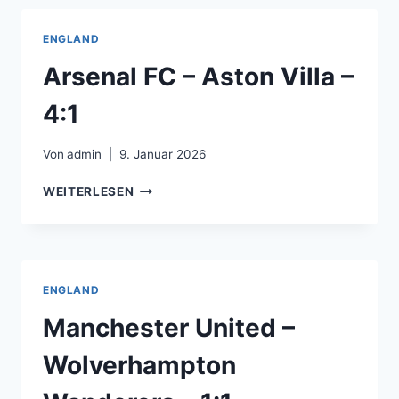
FOREST
–
ENGLAND
0:2
Arsenal FC – Aston Villa –
4:1
Von
admin
9. Januar 2026
ARSENAL
WEITERLESEN
FC
–
ASTON
VILLA
–
ENGLAND
4:1
Manchester United –
Wolverhampton