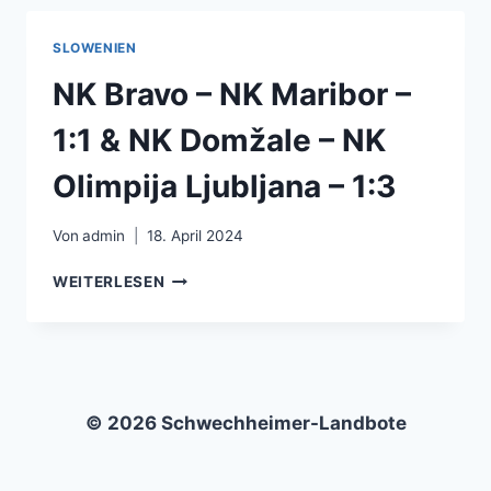
NK
MARIBOR
SLOWENIEN
–
1:2
NK Bravo – NK Maribor –
1:1 & NK Domžale – NK
Olimpija Ljubljana – 1:3
Von
admin
18. April 2024
NK
WEITERLESEN
BRAVO
–
NK
MARIBOR
–
1:1
© 2026 Schwechheimer-Landbote
&
NK
DOMŽALE