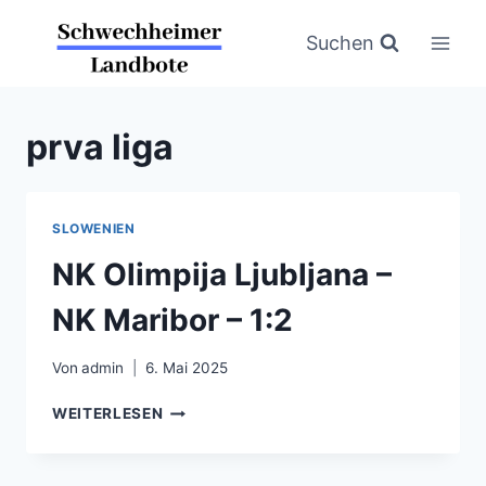
Zum
Inhalt
Suchen
springen
prva liga
SLOWENIEN
NK Olimpija Ljubljana –
NK Maribor – 1:2
Von
admin
6. Mai 2025
NK
WEITERLESEN
OLIMPIJA
LJUBLJANA
–