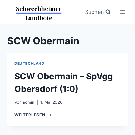
Zum
Inhalt
Suchen
springen
SCW Obermain
DEUTSCHLAND
SCW Obermain – SpVgg
Obersdorf (1:0)
Von
admin
1. Mai 2026
SCW
WEITERLESEN
OBERMAIN
–
SPVGG