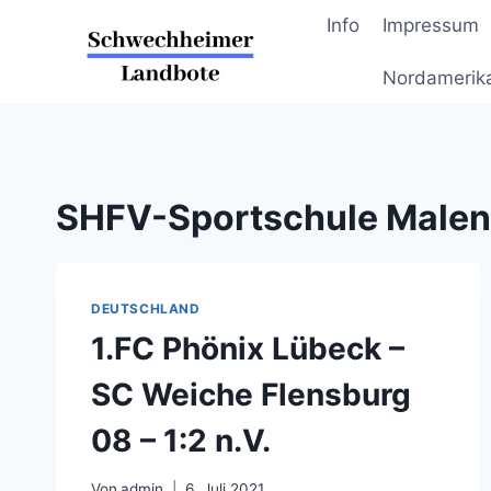
Zum
Info
Impressum
Inhalt
springen
Nordamerik
SHFV-Sportschule Malen
DEUTSCHLAND
1.FC Phönix Lübeck –
SC Weiche Flensburg
08 – 1:2 n.V.
Von
admin
6. Juli 2021