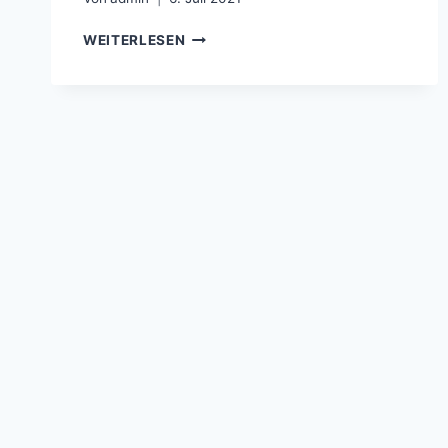
1.FC
WEITERLESEN
PHÖNIX
LÜBECK
–
SC
WEICHE
FLENSBURG
08
–
1:2
N.V.