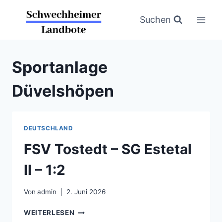
Zum
Inhalt
Suchen
springen
Sportanlage
Düvelshöpen
DEUTSCHLAND
FSV Tostedt – SG Estetal
II – 1:2
Von
admin
2. Juni 2026
FSV
WEITERLESEN
TOSTEDT