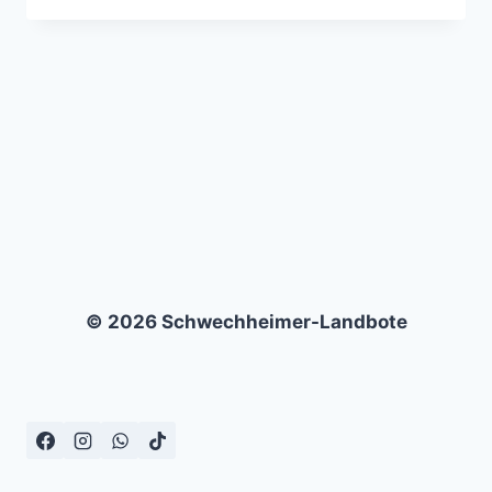
–
SG
ESTETAL
II
–
1:2
© 2026 Schwechheimer-Landbote