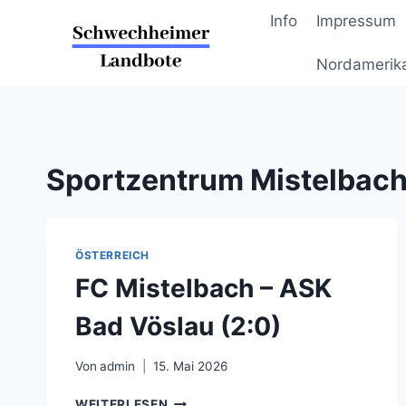
Zum
Info
Impressum
Inhalt
springen
Nordamerik
Sportzentrum Mistelbac
ÖSTERREICH
FC Mistelbach – ASK
Bad Vöslau (2:0)
Von
admin
15. Mai 2026
FC
WEITERLESEN