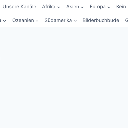
Unsere Kanäle
Afrika
Asien
Europa
Kein 
a
Ozeanien
Südamerika
Bilderbuchbude
G
h